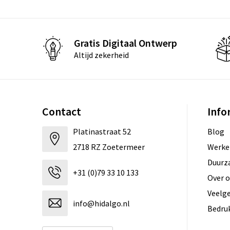
Gratis Digitaal Ontwerp
Altijd zekerheid
Contact
Info
Platinastraat 52
Blog
2718 RZ Zoetermeer
Werken
Duurz
+31 (0)79 33 10 133
Over 
Veelg
info@hidalgo.nl
Bedru