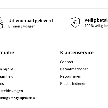
Veilig beta
Uit voorraad geleverd
100% veilig b
Binnen 14 dagen
rmatie
Klantenservice
Contact
 bij ons
Betaalmethoden
aamheid
Retourneren
ons
Klacht Indienen
estelde vragen
kkings Mogelijkheden