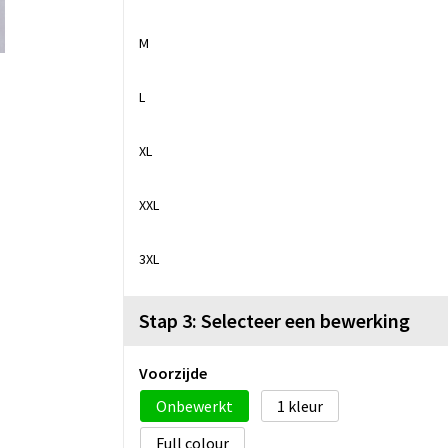
M
L
XL
XXL
3XL
Stap 3: Selecteer een bewerking
Voorzijde
Onbewerkt
1
Full colour