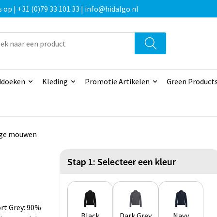
p | +31 (0)79 33 101 33 | info@hidalgo.nl
doeken
Kleding
Promotie Artikelen
Green Product
nge mouwen
Stap 1: Selecteer een kleur
rt Grey: 90%
Black
Dark Grey
Navy