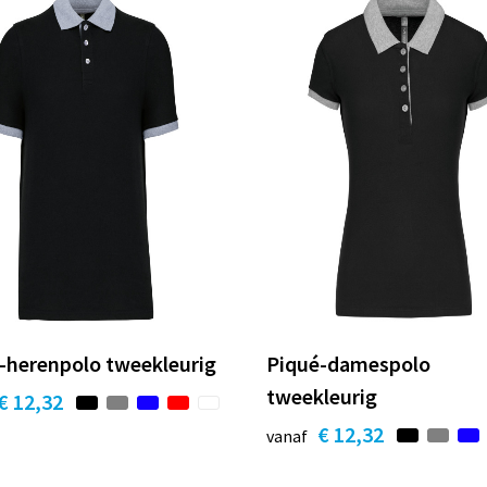
-herenpolo tweekleurig
Piqué-damespolo
tweekleurig
€ 12,32
€ 12,32
vanaf