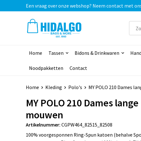
Een vraag over onze webshop? Neem contact met ons o
Home
Tassen
Bidons & Drinkwaren
Hand
Noodpakketten
Contact
Home
Kleding
Polo's
MY POLO 210 Dames la
MY POLO 210 Dames lange
mouwen
Artikelnummer:
CGPW464_82515_82508
100% voorgesponnen Ring-Spun katoen (behalve Spo