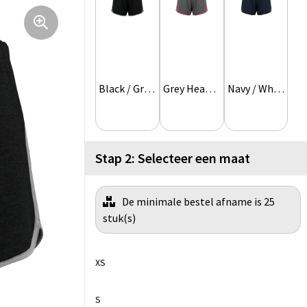
Black / Grey Heather
Grey Heather / Fluo Pink
Navy / White
Stap 2: Selecteer een maat
De minimale bestel afname is 25
stuk(s)
XS
S