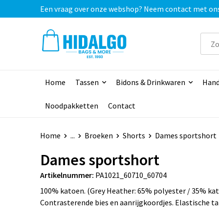
Een vraag over onze webshop? Neem contact met ons o
Home
Tassen
Bidons & Drinkwaren
Hand
Noodpakketten
Contact
Home
...
Broeken
Shorts
Dames sportshort
Dames sportshort
Artikelnummer:
PA1021_60710_60704
100% katoen. (Grey Heather: 65% polyester / 35% kato
Contrasterende bies en aanrijgkoordjes. Elastische ta