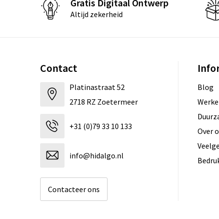
Gratis Digitaal Ontwerp
Altijd zekerheid
Contact
Info
Platinastraat 52
Blog
2718 RZ Zoetermeer
Werken
Duurz
+31 (0)79 33 10 133
Over 
Veelg
info@hidalgo.nl
Bedru
Contacteer ons