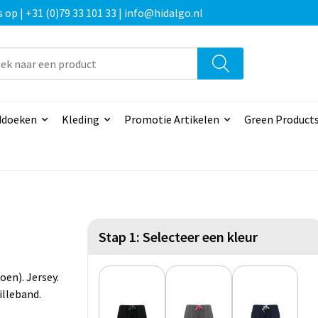
p | +31 (0)79 33 101 33 | info@hidalgo.nl
doeken
Kleding
Promotie Artikelen
Green Product
Stap 1: Selecteer een kleur
en). Jersey.
illeband.