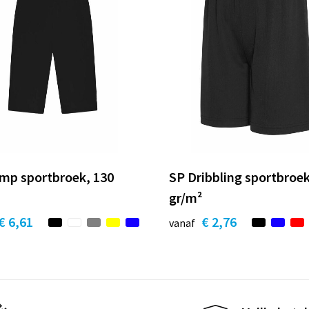
mp sportbroek, 130
SP Dribbling sportbroek
gr/m²
€ 6,61
€ 2,76
vanaf