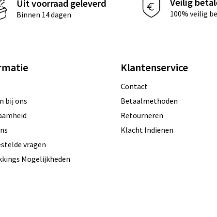
Veilig beta
Uit voorraad geleverd
100% veilig b
Binnen 14 dagen
rmatie
Klantenservice
Contact
 bij ons
Betaalmethoden
aamheid
Retourneren
ons
Klacht Indienen
estelde vragen
kkings Mogelijkheden