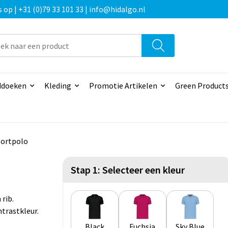
p | +31 (0)79 33 101 33 | info@hidalgo.nl
doeken
Kleding
Promotie Artikelen
Green Product
ortpolo
Stap 1: Selecteer een kleur
rib.
ntrastkleur.
Black
Fuchsia
Sky Blue