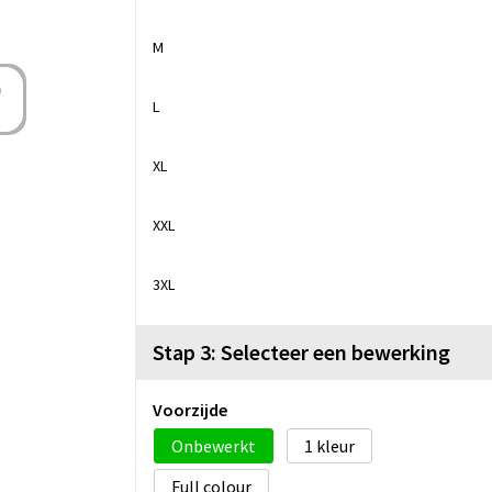
M
L
XL
XXL
3XL
Stap 3: Selecteer een bewerking
Voorzijde
Onbewerkt
1
Full colour