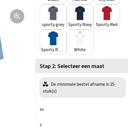
sporty grey
Sporty Navy
Sporty Red
Sporty Royal Blue
White
Stap 2: Selecteer een maat
De minimale bestel afname is 25
stuk(s)
XS
S