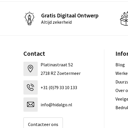
Gratis Digitaal Ontwerp
Altijd zekerheid
Contact
Info
Platinastraat 52
Blog
2718 RZ Zoetermeer
Werken
Duurz
+31 (0)79 33 10 133
Over 
Veelg
info@hidalgo.nl
Bedru
Contacteer ons