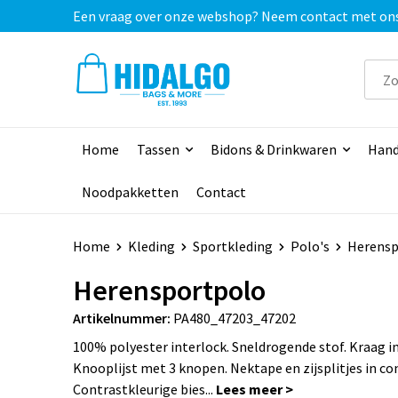
Een vraag over onze webshop? Neem contact met ons o
Home
Tassen
Bidons & Drinkwaren
Hand
Noodpakketten
Contact
Home
Kleding
Sportkleding
Polo's
Herensp
Herensportpolo
Artikelnummer:
PA480_47203_47202
100% polyester interlock. Sneldrogende stof. Kraag in 
Knooplijst met 3 knopen. Nektape en zijsplitjes in co
Contrastkleurige bies...