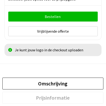
Tropical Blue
True Coral
White
Bestellen
Vrijblijvende offerte
Wine
Yellow
Je kunt jouw logo in de checkout uploaden
Omschrijving
Prijsinformatie