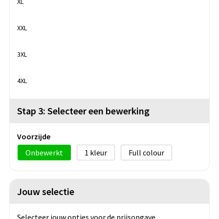
XL
Light Sand
Lime
Moka Brown
XXL
Navy
Orange
Orion Blue
3XL
4XL
Oxford Grey
Pale Pink
Peach
Stap 3: Selecteer een bewerking
Pistachio
Pumpkin
Purple
Voorzijde
Onbewerkt
1
Full colour
Red
Royal Blue
Sky Blue
Jouw selectie
Storm Grey
Straw Yellow
Sweet Grey
Selecteer jouw opties voor de prijsopgave.