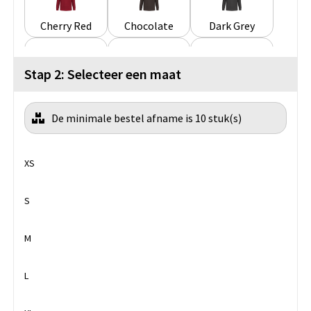
Cherry Red
Chocolate
Dark Grey
Stap 2: Selecteer een maat
Dark Khaki
Dark Mustard
Dusty Purple
De minimale bestel afname is 10 stuk(s)
Earthy Green
Emerald Green
Forest Green
XS
Fuchsia
Green Olive
Hawaii Blue
S
M
Ink Blue
Kelly Green
Light Royal Blue
L