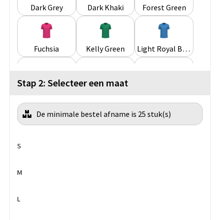
Dark Grey
Dark Khaki
Forest Green
Fuchsia
Kelly Green
Light Royal Blue
Stap 2: Selecteer een maat
Light Sand
Lime
Navy
De minimale bestel afname is 25 stuk(s)
Orange
Oxford Grey
Purple
S
Red
Royal Blue
Sky Blue
M
L
Tropical Blue
White
Wine