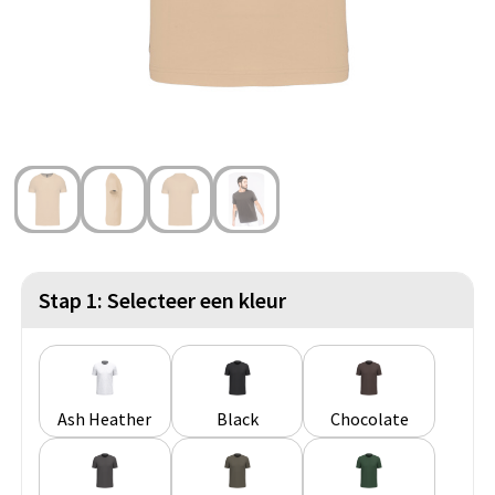
Strandtassen
Blazers
Lampen en Gereedschap
Toilettassen
Gilets
Veiligheid, Auto en Fiets
Waterbestendige tassen
Spellen voor binnen en buiten
Duffeltassen
Feestartikelen
Kerst
Sinterklaas
Stap 1: Selecteer een kleur
Levensmiddelen
Themapakketten
Ash Heather
Black
Chocolate