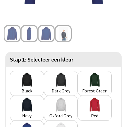
Strandtassen
Blazers
Lampen en Gereedschap
Toilettassen
Gilets
Veiligheid, Auto en Fiets
Waterbestendige tassen
Spellen voor binnen en buiten
Duffeltassen
Feestartikelen
Kerst
Stap 1: Selecteer een kleur
Sinterklaas
Levensmiddelen
Black
Dark Grey
Forest Green
Themapakketten
Navy
Oxford Grey
Red