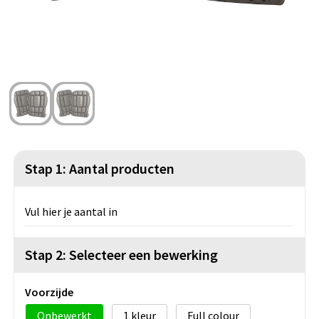
Strandtassen
Blazers
Lampen en Gereedschap
Toilettassen
Gilets
Veiligheid, Auto en Fiets
Waterbestendige tassen
Spellen voor binnen en buiten
Duffeltassen
Feestartikelen
Kerst
Stap 1: Aantal producten
Sinterklaas
Vul hier je aantal in
Levensmiddelen
Themapakketten
Stap 2: Selecteer een bewerking
Voorzijde
Onbewerkt
1
Full colour