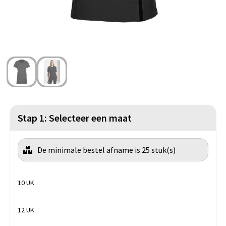
Strandtassen
Blazers
Lampen en Gereedschap
Toilettassen
Gilets
Veiligheid, Auto en Fiets
Waterbestendige tassen
Spellen voor binnen en buiten
Duffeltassen
Feestartikelen
Kerst
Stap 1: Selecteer een maat
Sinterklaas
De minimale bestel afname is 25 stuk(s)
Levensmiddelen
Themapakketten
10 UK
12 UK