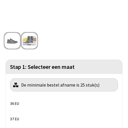
Strandtassen
Blazers
Lampen en Gereedschap
Toilettassen
Gilets
Veiligheid, Auto en Fiets
Waterbestendige tassen
Spellen voor binnen en buiten
Duffeltassen
Feestartikelen
Kerst
Stap 1: Selecteer een maat
Sinterklaas
De minimale bestel afname is 25 stuk(s)
Levensmiddelen
Themapakketten
36 EU
37 EU