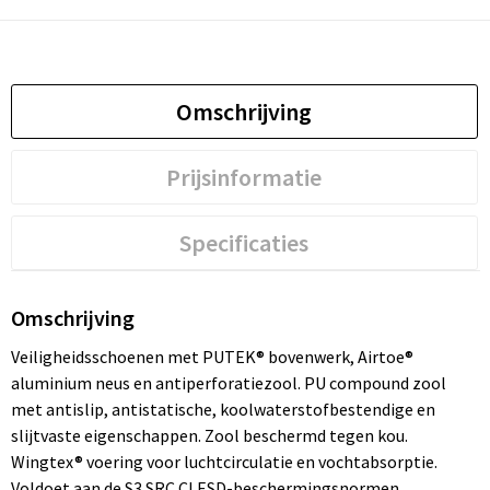
Omschrijving
Prijsinformatie
Specificaties
Omschrijving
Veiligheidsschoenen met PUTEK® bovenwerk, Airtoe®
aluminium neus en antiperforatiezool. PU compound zool
met antislip, antistatische, koolwaterstofbestendige en
slijtvaste eigenschappen. Zool beschermd tegen kou.
Wingtex® voering voor luchtcirculatie en vochtabsorptie.
Voldoet aan de S3 SRC CI ESD-beschermingsnormen.