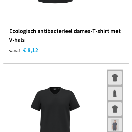
Strandtassen
Blazers
Lampen en Gereedschap
Toilettassen
Gilets
Veiligheid, Auto en Fiets
Ecologisch antibacterieel dames-T-shirt met
Waterbestendige tassen
Spellen voor binnen en buiten
V-hals
Duffeltassen
Feestartikelen
€ 8,12
vanaf
Kerst
Sinterklaas
Levensmiddelen
Themapakketten