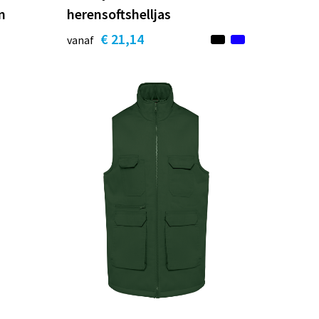
n
herensoftshelljas
€ 21,14
vanaf