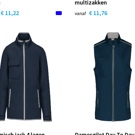
n
multizakken
€ 11,22
€ 11,76
vanaf
isch jack 4 lagen
Damesgilet Day To Day