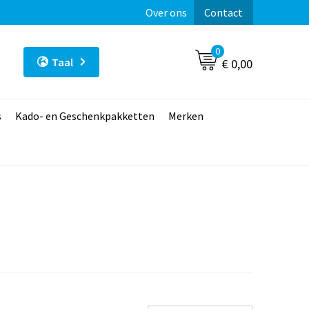
Over ons
Contact
0
Taal
€ 0,00
s
Kado- en Geschenkpakketten
Merken