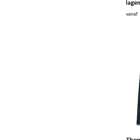
lage
vanaf
Therm