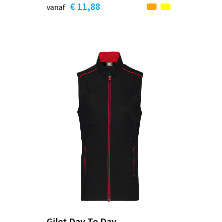
€ 11,88
vanaf
Gilet Day To Day