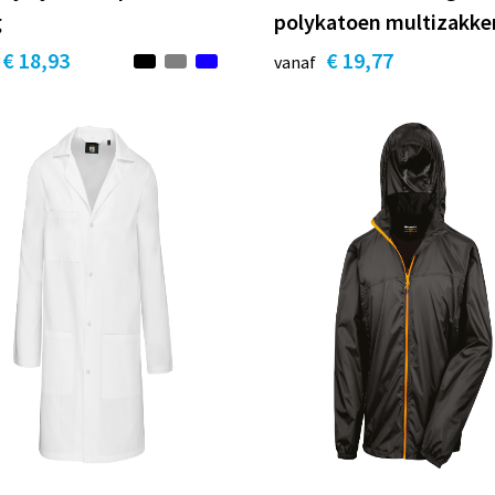
g
polykatoen multizakke
€ 18,93
€ 19,77
vanaf