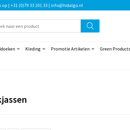
p | +31 (0)79 33 101 33 | info@hidalgo.nl
doeken
Kleding
Promotie Artikelen
Green Product
jassen