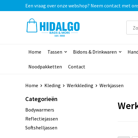
Een vraag over onze webshop? Neem contact met ons o
Home
Tassen
Bidons & Drinkwaren
Hand
Noodpakketten
Contact
Home
Kleding
Werkkleding
Werkjassen
Categorieën
Werk
Bodywarmers
Reflectiejassen
Softshelljassen