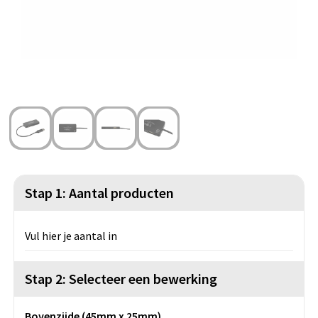
Strandtassen
Blazers
Lampen en Gereedschap
Toilettassen
Gilets
Veiligheid, Auto en Fiets
Waterbestendige tassen
Spellen voor binnen en buiten
Duffeltassen
Feestartikelen
Kerst
Sinterklaas
Stap 1: Aantal producten
Levensmiddelen
Vul hier je aantal in
Themapakketten
Stap 2: Selecteer een bewerking
Bovenzijde (45mm x 25mm)