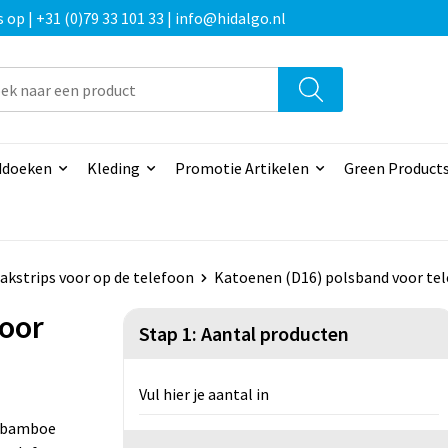
p | +31 (0)79 33 101 33 | info@hidalgo.nl
doeken
Kleding
Promotie Artikelen
Green Product
akstrips voor op de telefoon
Katoenen (D16) polsband voor te
oor
Stap 1: Aantal producten
Vul hier je aantal in
e bamboe