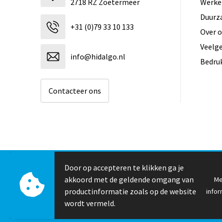
2718 RZ Zoetermeer
Werken
Duurz
+31 (0)79 33 10 133
Over 
Veelg
info@hidalgo.nl
Bedru
Contacteer ons
Door op accepteren te klikken ga je
© Copyright Hidalgo 2026
akkoord met de geldende omgang van
Me
productinformatie zoals op de website
infor
wordt vermeld.
✖