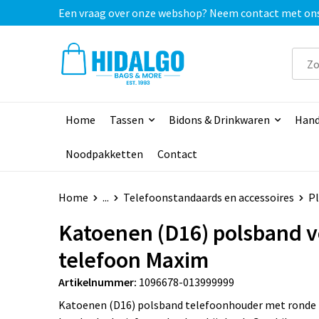
Een vraag over onze webshop? Neem contact met ons o
Home
Tassen
Bidons & Drinkwaren
Hand
Noodpakketten
Contact
Home
...
Telefoonstandaards en accessoires
Pl
Katoenen (D16) polsband v
telefoon Maxim
Artikelnummer:
1096678-013999999
Katoenen (D16) polsband telefoonhouder met rond