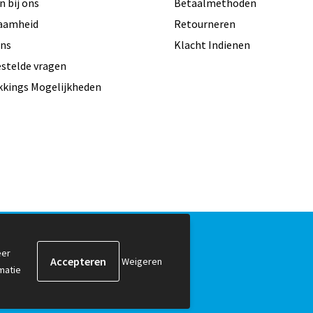
 bij ons
Betaalmethoden
aamheid
Retourneren
ons
Klacht Indienen
estelde vragen
kkings Mogelijkheden
er
Weigeren
matie