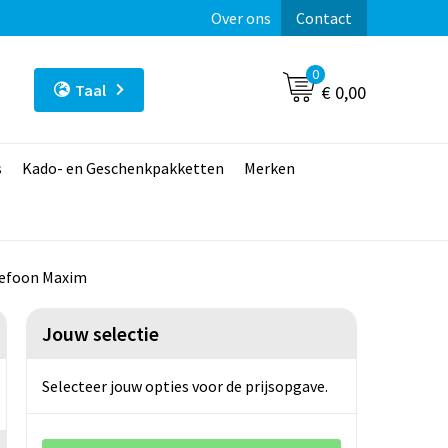
Over ons
Contact
0
Taal
€ 0,00
s
Kado- en Geschenkpakketten
Merken
lefoon Maxim
Jouw selectie
Selecteer jouw opties voor de prijsopgave.