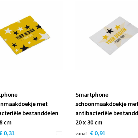
tphone
Smartphone
onmaakdoekje met
schoonmaakdoekje me
acteriële bestanddelen
antibacteriële bestand
18 cm
20 x 30 cm
€ 0,31
€ 0,91
vanaf