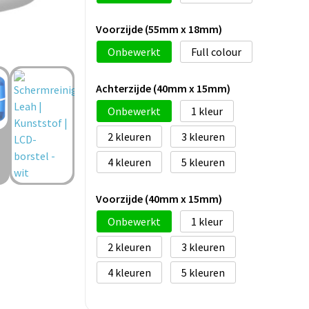
Voorzijde (55mm x 18mm)
Onbewerkt
Full colour
Achterzijde (40mm x 15mm)
Onbewerkt
1
2
3
4
5
Voorzijde (40mm x 15mm)
Onbewerkt
1
2
3
4
5