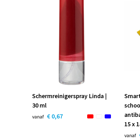
Schermreinigerspray Linda |
Smar
30 ml
scho
antib
€ 0,67
vanaf
15 x 
vanaf