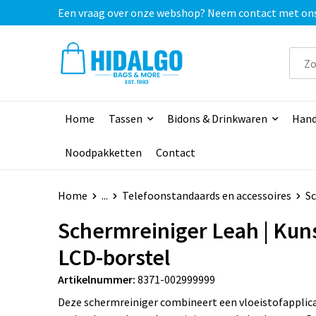
Een vraag over onze webshop? Neem contact met ons o
Home
Tassen
Bidons & Drinkwaren
Hand
Noodpakketten
Contact
Home
...
Telefoonstandaards en accessoires
Sc
Schermreiniger Leah | Kuns
LCD-borstel
Artikelnummer:
8371-002999999
Deze schermreiniger combineert een vloeistofapplic