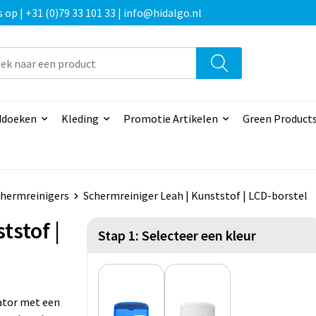
p | +31 (0)79 33 101 33 | info@hidalgo.nl
doeken
Kleding
Promotie Artikelen
Green Product
hermreinigers
Schermreiniger Leah | Kunststof | LCD-borstel
tstof |
Stap 1: Selecteer een kleur
ator met een