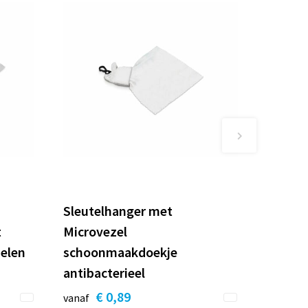
Sleutelhanger met
t
Microvezel
delen
schoonmaakdoekje
antibacterieel
€ 0,89
vanaf