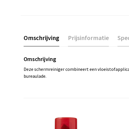
Omschrijving
Prijsinformatie
Spec
Omschrijving
Deze schermreiniger combineert een vloeistofapplica
bureaulade.