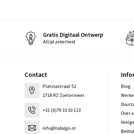
Gratis Digitaal Ontwerp
Altijd zekerheid
Contact
Info
Platinastraat 52
Blog
2718 RZ Zoetermeer
Werken
Duurz
+31 (0)79 33 10 133
Over 
Veelg
info@hidalgo.nl
Bedru