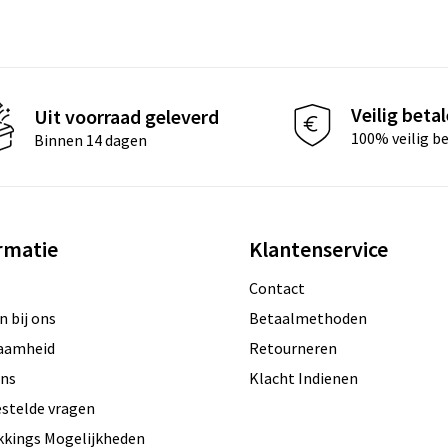
Veilig beta
Uit voorraad geleverd
100% veilig b
Binnen 14 dagen
rmatie
Klantenservice
Contact
 bij ons
Betaalmethoden
aamheid
Retourneren
ons
Klacht Indienen
estelde vragen
kkings Mogelijkheden