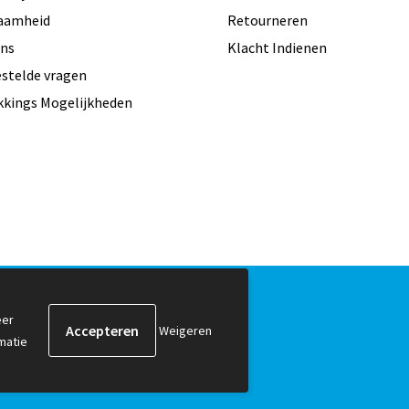
aamheid
Retourneren
ons
Klacht Indienen
estelde vragen
kkings Mogelijkheden
er
Weigeren
matie