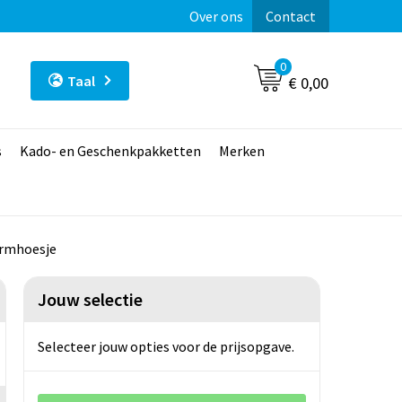
Over ons
Contact
0
Taal
€ 0,00
s
Kado- en Geschenkpakketten
Merken
ermhoesje
Jouw selectie
Selecteer jouw opties voor de prijsopgave.