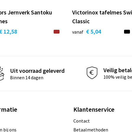
ors Jernverk Santoku
Victorinox tafelmes Sw
mes
Classic
€ 12,58
€ 5,04
vanaf
Veilig beta
Uit voorraad geleverd
100% veilig b
Binnen 14 dagen
rmatie
Klantenservice
Contact
 bij ons
Betaalmethoden