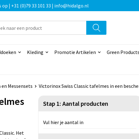
p | +31 (0)79 33 101 33 | info@hidalgo.nl
doeken
Kleding
Promotie Artikelen
Green Product
 en Messensets
Victorinox Swiss Classic tafelmes in een besch
felmes
Stap 1: Aantal producten
Vul hier je aantal in
Classic. Het