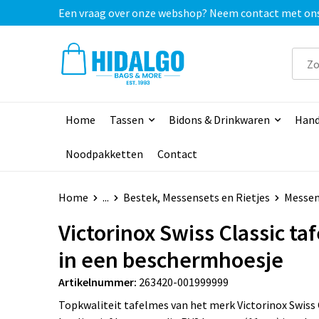
Een vraag over onze webshop? Neem contact met ons o
Home
Tassen
Bidons & Drinkwaren
Hand
Noodpakketten
Contact
Home
...
Bestek, Messensets en Rietjes
Messen
Victorinox Swiss Classic ta
in een beschermhoesje
Artikelnummer:
263420-001999999
Topkwaliteit tafelmes van het merk Victorinox Swiss 