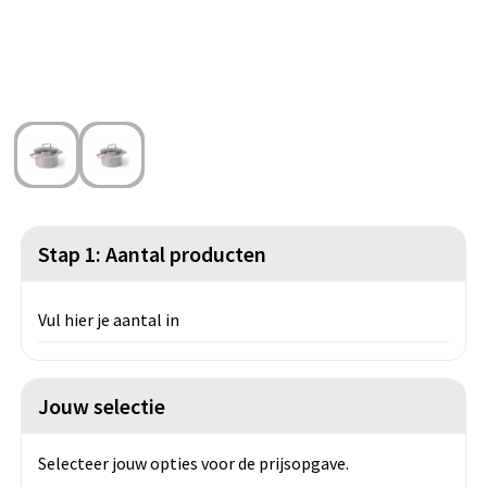
Strandtassen
Blazers
Lampen en Gereedschap
Toilettassen
Gilets
Veiligheid, Auto en Fiets
Waterbestendige tassen
Spellen voor binnen en buiten
Duffeltassen
Feestartikelen
Kerst
Stap 1: Aantal producten
Sinterklaas
Vul hier je aantal in
Levensmiddelen
Themapakketten
Jouw selectie
Selecteer jouw opties voor de prijsopgave.