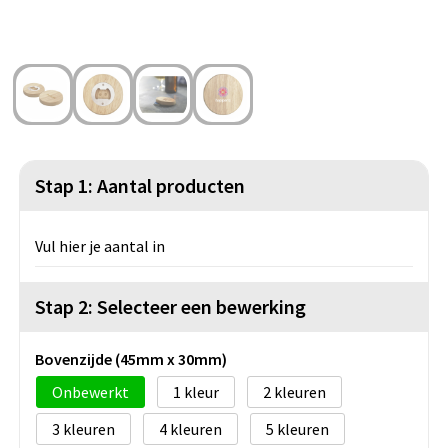
Strandtassen
Blazers
Lampen en Gereedschap
Toilettassen
Gilets
Veiligheid, Auto en Fiets
Waterbestendige tassen
Spellen voor binnen en buiten
Duffeltassen
Feestartikelen
Stap 1: Aantal producten
Kerst
Vul hier je aantal in
Sinterklaas
Stap 2: Selecteer een bewerking
Levensmiddelen
Themapakketten
Bovenzijde (45mm x 30mm)
Onbewerkt
1
2
3
4
5