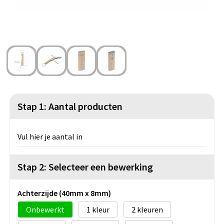
Strandtassen
Blazers
Lampen en Gereedschap
Toilettassen
Gilets
Veiligheid, Auto en Fiets
Waterbestendige tassen
Spellen voor binnen en buiten
Duffeltassen
Feestartikelen
Kerst
Stap 1: Aantal producten
Sinterklaas
Vul hier je aantal in
Levensmiddelen
Stap 2: Selecteer een bewerking
Themapakketten
Achterzijde (40mm x 8mm)
Onbewerkt
1
2