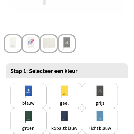
Strandtassen
Blazers
Lampen en Gereedschap
Toilettassen
Gilets
Veiligheid, Auto en Fiets
Waterbestendige tassen
Spellen voor binnen en buiten
Duffeltassen
Feestartikelen
Kerst
Stap 1: Selecteer een kleur
Sinterklaas
Levensmiddelen
blauw
geel
grijs
Themapakketten
groen
kobaltblauw
lichtblauw