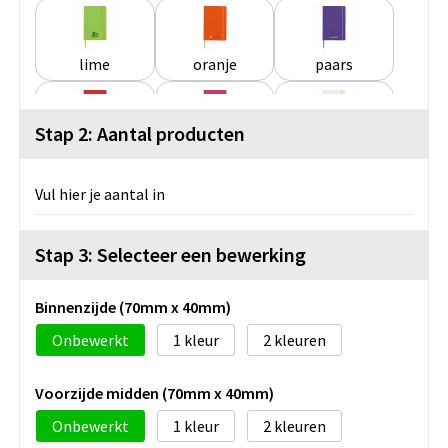
lime
oranje
paars
Stap 2: Aantal producten
rood
roze
wit
Vul hier je aantal in
zwart
zilver
Stap 3: Selecteer een bewerking
Binnenzijde (70mm x 40mm)
Onbewerkt
1
2
Voorzijde midden (70mm x 40mm)
Onbewerkt
1
2