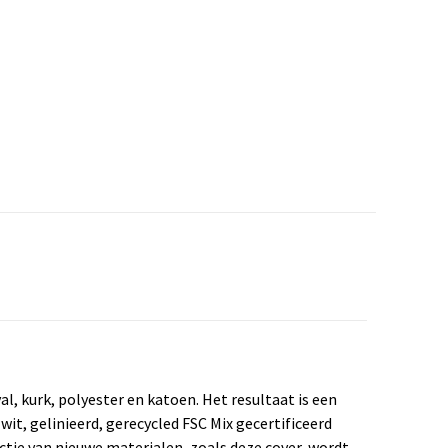
, kurk, polyester en katoen. Het resultaat is een
wit, gelinieerd, gerecycled FSC Mix gecertificeerd
uctie van nieuwe materialen, zoals deze cover, wordt