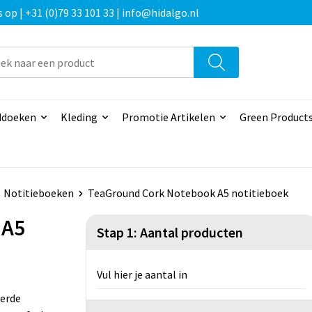
p | +31 (0)79 33 101 33 | info@hidalgo.nl
doeken
Kleding
Promotie Artikelen
Green Product
Notitieboeken
TeaGround Cork Notebook A5 notitieboek
 A5
Stap 1: Aantal producten
Vul hier je aantal in
eerde