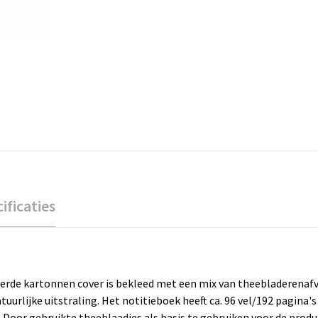
ificaties
erde kartonnen cover is bekleed met een mix van theebladerenafval
urlijke uitstraling. Het notitieboek heeft ca. 96 vel/192 pagina's 
t. Door gebruikte theeblaadjes als basis te gebruiken voor de prod