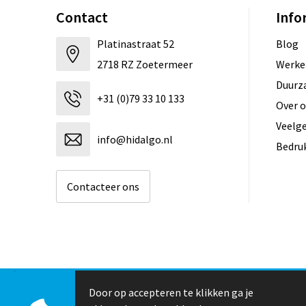
Contact
Info
Platinastraat 52
Blog
2718 RZ Zoetermeer
Werken
Duurz
+31 (0)79 33 10 133
Over 
Veelg
info@hidalgo.nl
Bedru
Contacteer ons
Door op accepteren te klikken ga je
© Copyright Hidalgo 2026