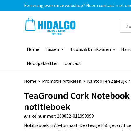
Een vraag over onze webshop? Neem contact met ons o
Home
Tassen
Bidons & Drinkwaren
Hand
Noodpakketten
Contact
Home
Promotie Artikelen
Kantoor en Zakelijk
TeaGround Cork Notebook
notitieboek
Artikelnummer:
263852-011999999
Notitieboek in A5-formaat. De stevige FSC gecertific