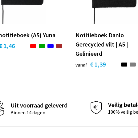
notitieboek (A5) Yuna
Notitieboek Danio |
Gerecycled vilt | A5 |
€ 1,46
Gelinieerd
€ 1,39
vanaf
Veilig beta
Uit voorraad geleverd
100% veilig b
Binnen 14 dagen