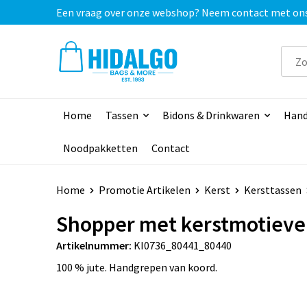
Een vraag over onze webshop? Neem contact met ons o
Home
Tassen
Bidons & Drinkwaren
Hand
Noodpakketten
Contact
Home
Promotie Artikelen
Kerst
Kersttassen
Shopper met kerstmotiev
Artikelnummer:
KI0736_80441_80440
100 % jute. Handgrepen van koord.