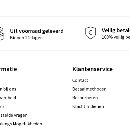
Veilig beta
Uit voorraad geleverd
100% veilig b
Binnen 14 dagen
rmatie
Klantenservice
Contact
 bij ons
Betaalmethoden
aamheid
Retourneren
ons
Klacht Indienen
estelde vragen
kkings Mogelijkheden