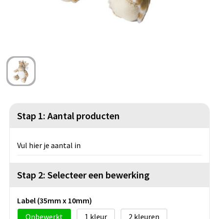
Strandtassen
Blazers
Lampen en Gereedschap
Toilettassen
Gilets
Veiligheid, Auto en Fiets
Waterbestendige tassen
Spellen voor binnen en buiten
Duffeltassen
Feestartikelen
Kerst
Stap 1: Aantal producten
Sinterklaas
Vul hier je aantal in
Levensmiddelen
Themapakketten
Stap 2: Selecteer een bewerking
Label (35mm x 10mm)
Onbewerkt
1
2