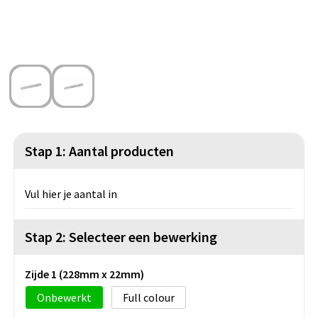
Strandtassen
Blazers
Lampen en Gereedschap
Toilettassen
Gilets
Veiligheid, Auto en Fiets
Waterbestendige tassen
Spellen voor binnen en buiten
Duffeltassen
Feestartikelen
Kerst
Stap 1: Aantal producten
Sinterklaas
Vul hier je aantal in
Levensmiddelen
Stap 2: Selecteer een bewerking
Themapakketten
Zijde 1 (228mm x 22mm)
Onbewerkt
Full colour