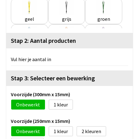
geel
grijs
groen
Stap 2: Aantal producten
lichtblauw
oranje
paars
Vul hier je aantal in
rood
wit
zwart
Stap 3: Selecteer een bewerking
Voorzijde (300mm x 15mm)
Onbewerkt
1
Voorzijde (250mm x 15mm)
Onbewerkt
1
2