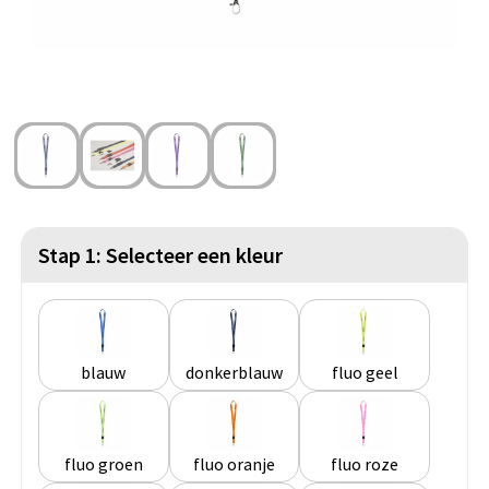
Strandtassen
Blazers
Lampen en Gereedschap
Toilettassen
Gilets
Veiligheid, Auto en Fiets
Waterbestendige tassen
Spellen voor binnen en buiten
Duffeltassen
Feestartikelen
Kerst
Stap 1: Selecteer een kleur
Sinterklaas
Levensmiddelen
blauw
donkerblauw
fluo geel
Themapakketten
fluo groen
fluo oranje
fluo roze