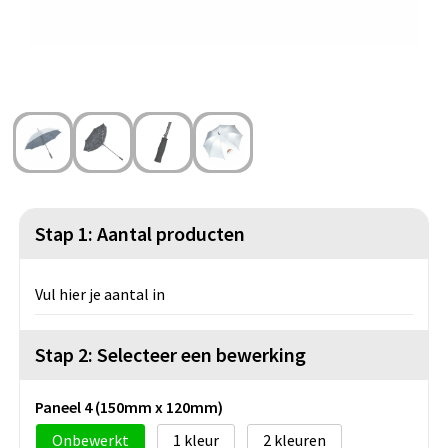
Strandtassen
Blazers
Lampen en Gereedschap
Toilettassen
Gilets
Veiligheid, Auto en Fiets
Waterbestendige tassen
Spellen voor binnen en buiten
Duffeltassen
Feestartikelen
Kerst
Stap 1: Aantal producten
Sinterklaas
Vul hier je aantal in
Levensmiddelen
Stap 2: Selecteer een bewerking
Themapakketten
Paneel 4 (150mm x 120mm)
Onbewerkt
1
2