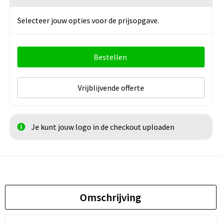
Wit / Zwart
Zwart
Selecteer jouw opties voor de prijsopgave.
Bestellen
Vrijblijvende offerte
Je kunt jouw logo in de checkout uploaden
Omschrijving