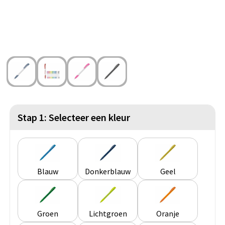
Strandtassen
Blazers
Lampen en Gereedschap
Toilettassen
Gilets
Veiligheid, Auto en Fiets
Waterbestendige tassen
Spellen voor binnen en buiten
Duffeltassen
Feestartikelen
Kerst
Stap 1: Selecteer een kleur
Sinterklaas
Levensmiddelen
Blauw
Donkerblauw
Geel
Themapakketten
Groen
Lichtgroen
Oranje