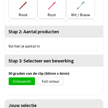
Rood
Roze
Wit / Blauw
Stap 2: Aantal producten
Wit / Donkerblauw
Wit / Geel
Wit / Groen
Vul hier je aantal in
Wit / Koningsblauw
Wit / Lichtgroen
Wit / Oranje
Stap 3: Selecteer een bewerking
90 graden van de clip (60mm x 6mm)
Wit / Paars
Wit / Rood
Wit / Roze
Onbewerkt
Full colour
Wit / Turquoise
Wit / Wit
Wit / Zilver
Jouw selectie