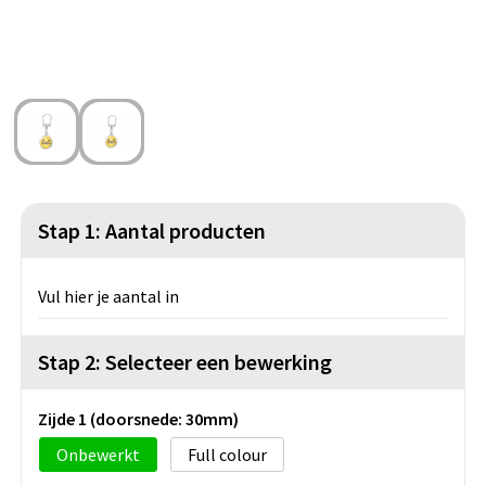
Strandtassen
Blazers
Lampen en Gereedschap
Toilettassen
Gilets
Veiligheid, Auto en Fiets
Waterbestendige tassen
Spellen voor binnen en buiten
Duffeltassen
Feestartikelen
Kerst
Stap 1: Aantal producten
Sinterklaas
Vul hier je aantal in
Levensmiddelen
Stap 2: Selecteer een bewerking
Themapakketten
Zijde 1 (doorsnede: 30mm)
Onbewerkt
Full colour