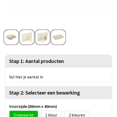
Strandtassen
Blazers
Lampen en Gereedschap
Toilettassen
Gilets
Veiligheid, Auto en Fiets
Waterbestendige tassen
Spellen voor binnen en buiten
Duffeltassen
Feestartikelen
Kerst
Stap 1: Aantal producten
Sinterklaas
Vul hier je aantal in
Levensmiddelen
Stap 2: Selecteer een bewerking
Themapakketten
Voorzijde (80mm x 40mm)
Onbewerkt
1
2