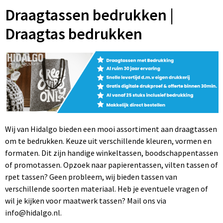
Opvouwbare tassen
Heupflessen
Badjassen
Jassen
Klokken, horloges en weerstations
Draagtassen bedrukken |
Draagtas bedrukken
Schoudertassen
Overhemden
Paraplu's
Fietstassen
Broeken en Rokken
Gezondheid en Persoonlijke verzorging
Heuptassen
Caps, Hoeden en Mutsen
Reisbenodigdheden
Kledingtassen
Handschoenen en Sjaals
Aanstekers
Wij van Hidalgo bieden een mooi assortiment aan draagtassen
Koeltassen en Koelboxen
Werkkleding
Kinderen, Peuters en Baby's
om te bedrukken. Keuze uit verschillende kleuren, vormen en
formaten. Dit zijn handige winkeltassen, boodschappentassen
Koffers, Trolleys en Reistassen
Regenkleding
Textiel
of promotassen. Opzoek naar papierentassen, vilten tassen of
rpet tassen? Geen probleem, wij bieden tassen van
Laptop hoezen en tassen
Peuters en Baby's
Sleutelhangers
verschillende soorten materiaal. Heb je eventuele vragen of
wil je kijken voor maatwerk tassen? Mail ons via
Schoenentassen
Sokken
Vrije tijd en Strand
info@hidalgo.nl.