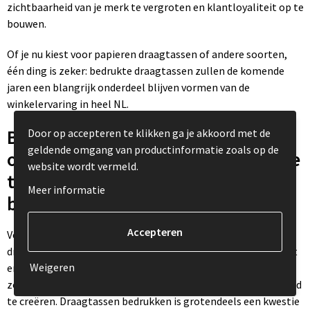
zichtbaarheid van je merk te vergroten en klantloyaliteit op te
bouwen.
Of je nu kiest voor papieren draagtassen of andere soorten,
één ding is zeker: bedrukte draagtassen zullen de komende
jaren een blangrijk onderdeel blijven vormen van de
winkelervaring in heel NL.
Bedrukte draagtassen
Door op accepteren te klikken ga je akkoord met de
geldende omgang van productinformatie zoals op de
optimaliseren: van goedkope keuze
website wordt vermeld.
tot hoogwaardige draagtassen
Meer informatie
bedrukt
Voor veel bedrijven en ondernemingen zijn bedrukte
draagtassen een essentieel onderdeel van hun merkidentiteit
Weigeren
en marketingstrategieën. Het bedrukken van draagtassen is
zowel goedkope als hoogwaardige methode om zichtbaarheid
te creëren. Draagtassen bedrukken is grotendeels een kwestie