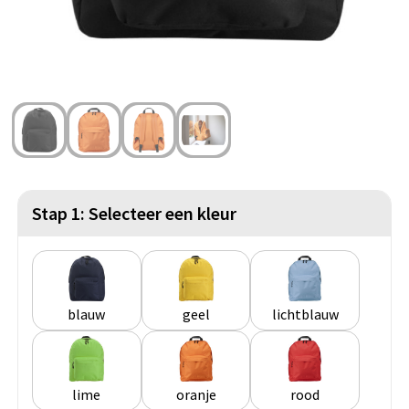
Strandtassen
Blazers
Lampen en Gereedschap
Toilettassen
Gilets
Veiligheid, Auto en Fiets
Waterbestendige tassen
Spellen voor binnen en buiten
Duffeltassen
Feestartikelen
Kerst
Stap 1: Selecteer een kleur
Sinterklaas
Levensmiddelen
blauw
geel
lichtblauw
Themapakketten
lime
oranje
rood