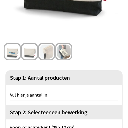
Strandtassen
Blazers
Lampen en Gereedschap
Toilettassen
Gilets
Veiligheid, Auto en Fiets
Waterbestendige tassen
Spellen voor binnen en buiten
Duffeltassen
Feestartikelen
Kerst
Sinterklaas
Stap 1: Aantal producten
Levensmiddelen
Vul hier je aantal in
Themapakketten
Stap 2: Selecteer een bewerking
voor- of achterkant (25 x 12 cm)